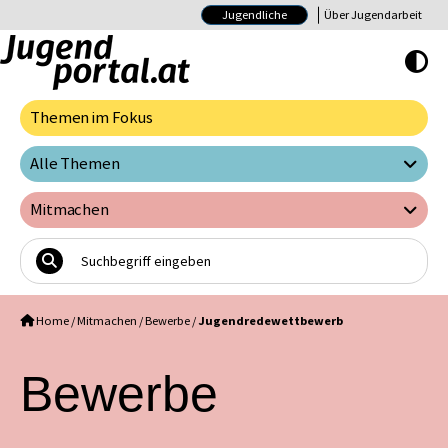
Jugendliche
Über Jugendarbeit
Hoher Kontrast E
Themen im Fokus
Alle Themen
Mitmachen
Home
/
Mitmachen
/
Bewerbe
/
Jugendredewettbewerb
Bewerbe