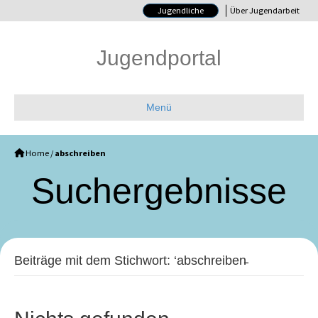
Jugendliche
Über Jugendarbeit
Jugendportal
Menü
Home
/
abschreiben
Such­ergebnisse
Beiträge mit dem Stichwort: ‘abschreiben̵