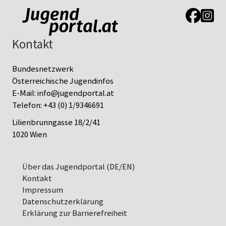
Link zur J
Link z
Kontakt
Bundesnetzwerk
Österreichische Jugendinfos
E-Mail:
info@jugendportal.at
Telefon:
+43 (0) 1/9346691
Lilienbrunngasse 18/2/41
1020 Wien
Über das Jugendportal (DE/EN)
Kontakt
Impressum
Datenschutz­erklärung
Erklärung zur Barrierefreiheit