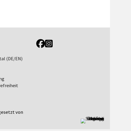
Link zur Jugendportal Facebookseite
Link zur Jugendportal Instagramseite
tal (DE/EN)
ng
efreiheit
esetzt von