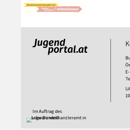
K
B
Ös
E-
Te
Li
10
Im Auftrag des