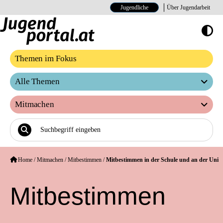
Jugendliche
Über Jugendarbeit
Hoher Kontrast E
Themen im Fokus
Alle Themen
Mitmachen
Home
/
Mitmachen
/
Mitbestimmen
/
Mitbestimmen in der Schule und an der Uni
Mitbestimmen