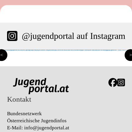
@jugendportal auf Instagram
<
>
Link zur J
Link z
Kontakt
Bundesnetzwerk
Österreichische Jugendinfos
E-Mail:
info@jugendportal.at