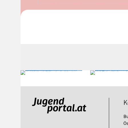
K
B
Ös