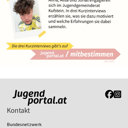
Link zur J
Link z
Kontakt
Bundesnetzwerk