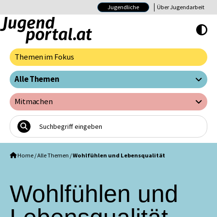
Jugendliche
Über Jugendarbeit
Hoher Kontrast E
Themen im Fokus
Alle Themen
Mitmachen
Home
/
Alle Themen
/
Wohlfühlen und Lebensqualität
Wohlfühlen und