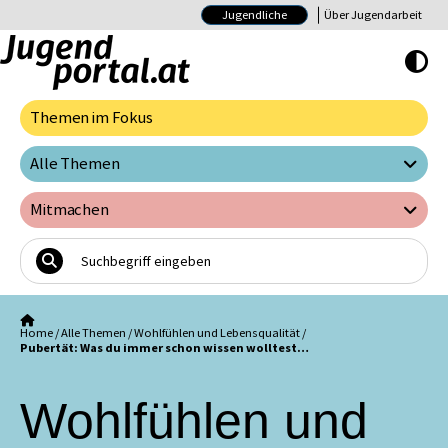
Jugendliche
Über Jugendarbeit
Hoher Kontrast E
Themen im Fokus
Alle Themen
Mitmachen
Home
/
Alle Themen
/
Wohlfühlen und Lebensqualität
/
Pubertät: Was du immer schon wissen wolltest…
Wohlfühlen und