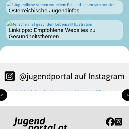
Österreichische Jugendinfos
Linktipps: Empfohlene Websites zu
Gesundheitsthemen
@jugendportal auf Instagram
<
>
Link zur J
Link z