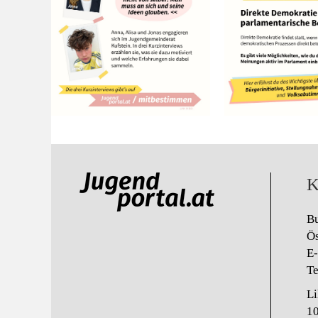
K
B
Ös
E
Te
Li
1