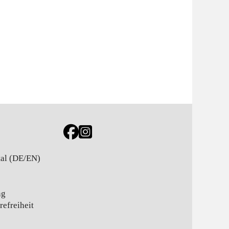
Link zur Jugendportal Facebookseite
Link zur Jugendportal Instagramseite
tal (DE/EN)
ng
refreiheit