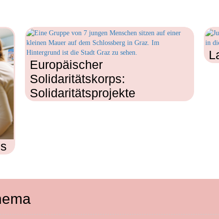
L
Europäischer
Solidaritätskorps:
Solidaritätsprojekte
os
Thema