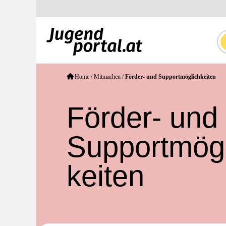
Home
/
Mitmachen
/
Förder- und Supportmöglich­keiten
Förder- und
Supportmögl
keiten