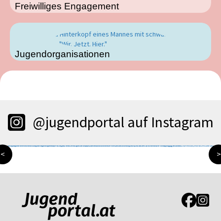
Freiwilliges Engagement
Jugendorganisationen
@jugendportal auf Instagram
<
>
Link zur J
Link z