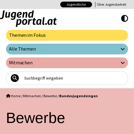
Jugendliche
Über Jugendarbeit
Hoher Kontrast E
Themen im Fokus
Alle Themen
Mitmachen
Home
/
Mitmachen
/
Bewerbe
/
Bundesjugendsingen
Bewerbe