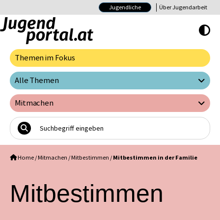
Jugendliche
Über Jugendarbeit
Hoher Kontrast E
Themen im Fokus
Alle Themen
Mitmachen
Home
/
Mitmachen
/
Mitbestimmen
/
Mitbestimmen in der Familie
Mitbestimmen