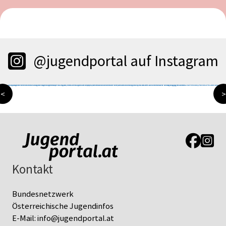
@jugendportal auf Instagram
<
>
Link zur J
Link z
Kontakt
Bundesnetzwerk
Österreichische Jugendinfos
E-Mail:
info@jugendportal.at