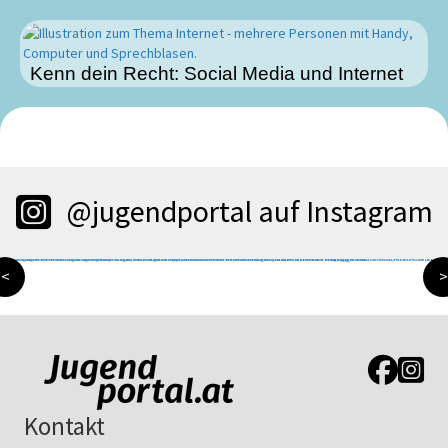
Kenn dein Recht: Social Media und Internet
@jugendportal auf Instagram
<
>
Link zur J
Link z
Kontakt