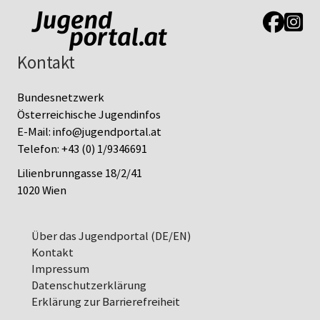
Link zur J
Link z
Kontakt
Bundesnetzwerk
Österreichische Jugendinfos
E-Mail:
info@jugendportal.at
Telefon:
+43 (0) 1/9346691
Lilienbrunngasse 18/2/41
1020 Wien
Über das Jugendportal (DE/EN)
Kontakt
Impressum
Datenschutz­erklärung
Erklärung zur Barrierefreiheit