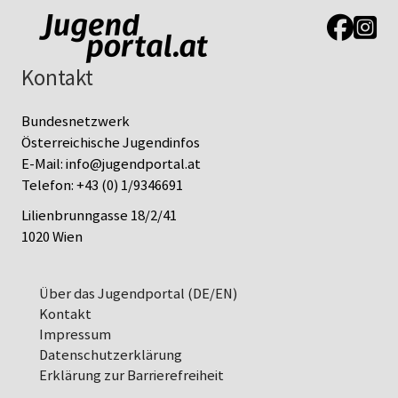
Link zur J
Link z
Kontakt
Bundesnetzwerk
Österreichische Jugendinfos
E-Mail:
info@jugendportal.at
Telefon:
+43 (0) 1/9346691
Lilienbrunngasse 18/2/41
1020 Wien
Über das Jugendportal (DE/EN)
Kontakt
Impressum
Datenschutz­erklärung
Erklärung zur Barrierefreiheit