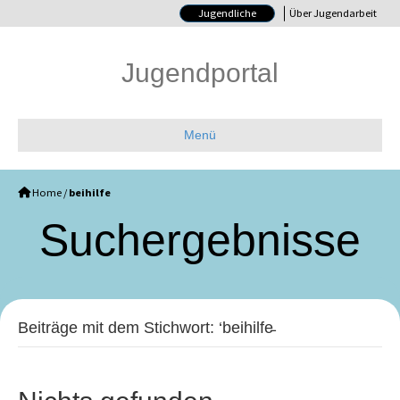
Jugendliche
Über Jugendarbeit
Jugendportal
Menü
Home
/
beihilfe
Such­ergebnisse
Beiträge mit dem Stichwort: ‘beihilfe̵