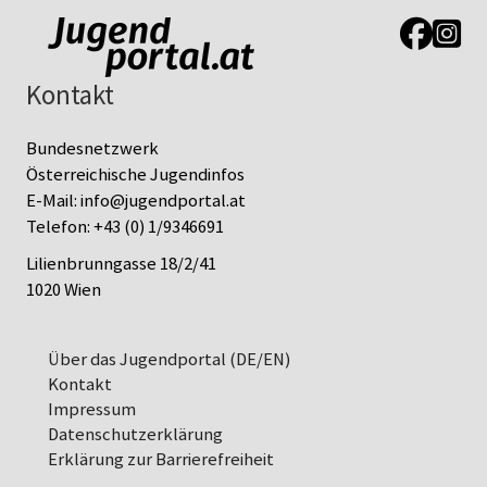
Link zur J
Link z
Kontakt
Bundesnetzwerk
Österreichische Jugendinfos
E-Mail:
info@jugendportal.at
Telefon:
+43 (0) 1/9346691
Lilienbrunngasse 18/2/41
1020 Wien
Über das Jugendportal (DE/EN)
Kontakt
Impressum
Datenschutz­erklärung
Erklärung zur Barrierefreiheit