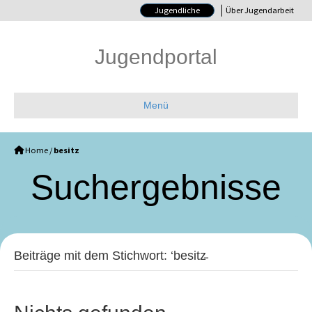
Jugendliche
Über Jugendarbeit
Jugendportal
Menü
Home
/
besitz
Such­ergebnisse
Beiträge mit dem Stichwort: ‘besitz̵