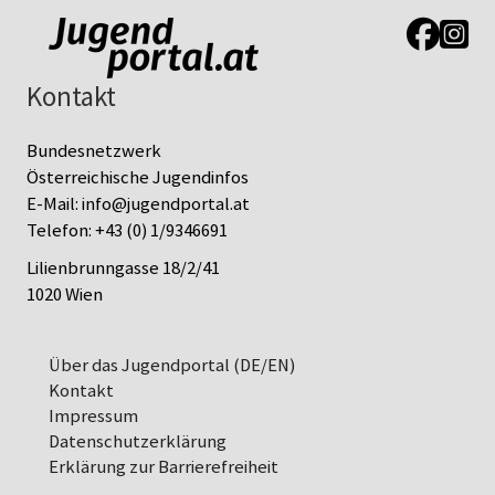
Link zur J
Link z
Kontakt
Bundesnetzwerk
Österreichische Jugendinfos
E-Mail:
info@jugendportal.at
Telefon:
+43 (0) 1/9346691
Lilienbrunngasse 18/2/41
1020 Wien
Über das Jugendportal (DE/EN)
Kontakt
Impressum
Datenschutz­erklärung
Erklärung zur Barrierefreiheit