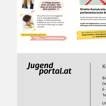
K
B
Ös
E-
Te
Li