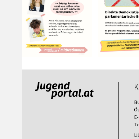
K
B
Ös
E-
Te
Li