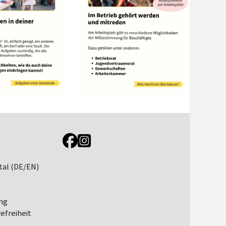
Link zur Jugendportal Facebookseite
Link zur Jugendportal Instagramseite
tal (DE/EN)
ng
efreiheit