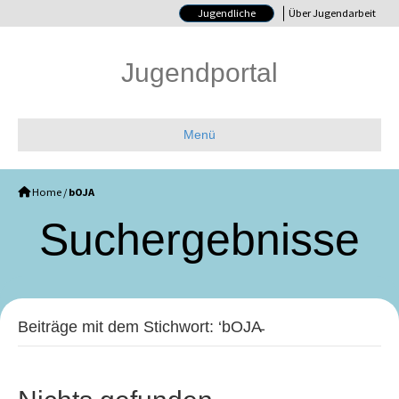
Jugendliche
Über Jugendarbeit
Jugendportal
Menü
Home
/
bOJA
Such­ergebnisse
Beiträge mit dem Stichwort: ‘bOJA̵