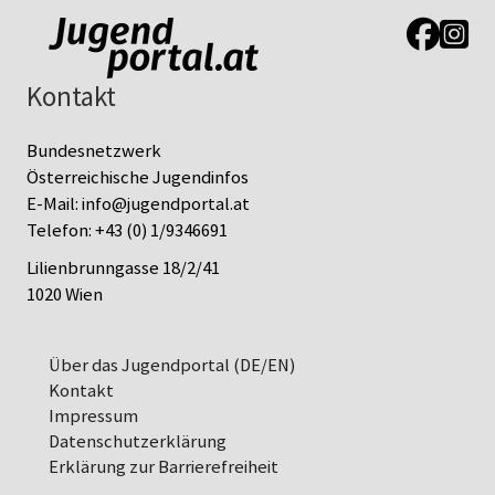
Link zur J
Link z
Kontakt
Bundesnetzwerk
Österreichische Jugendinfos
E-Mail:
info@jugendportal.at
Telefon:
+43 (0) 1/9346691
Lilienbrunngasse 18/2/41
1020 Wien
Über das Jugendportal (DE/EN)
Kontakt
Impressum
Datenschutz­erklärung
Erklärung zur Barrierefreiheit