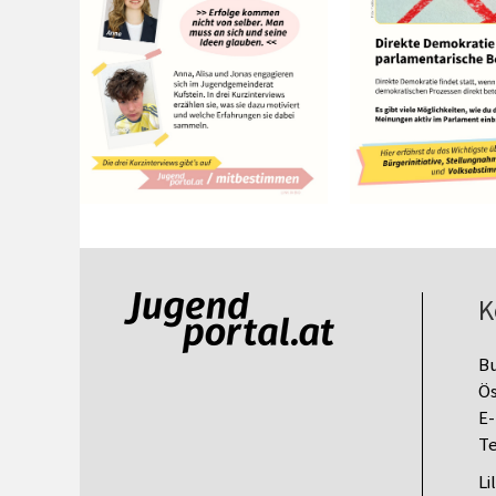
K
B
Ös
E-
Te
Li