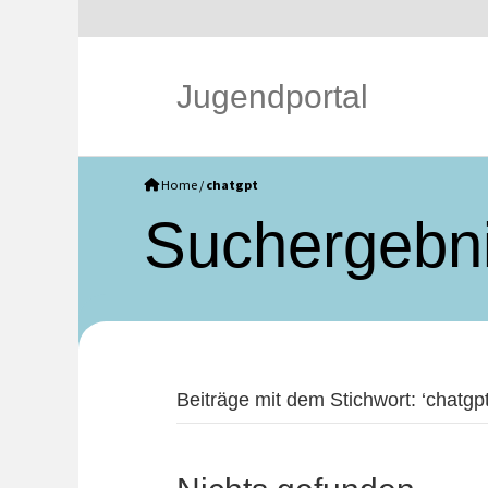
Jugendportal
Home
/
chatgpt
Such­ergebn
Beiträge mit dem Stichwort: ‘chatgpt