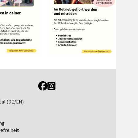
Link zur Jugendportal Facebookseite
Link zur Jugendportal Instagramseite
tal (DE/EN)
ng
efreiheit