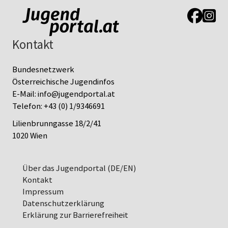
Link zur J
Link z
Kontakt
Bundesnetzwerk
Österreichische Jugendinfos
E-Mail:
info@jugendportal.at
Telefon:
+43 (0) 1/9346691
Lilienbrunngasse 18/2/41
1020 Wien
Über das Jugendportal (DE/EN)
Kontakt
Impressum
Datenschutz­erklärung
Erklärung zur Barrierefreiheit