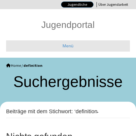
Jugendliche
Über Jugendarbeit
Jugendportal
Menü
Home
/
definition
Such­ergebnisse
Beiträge mit dem Stichwort: ‘definition̵