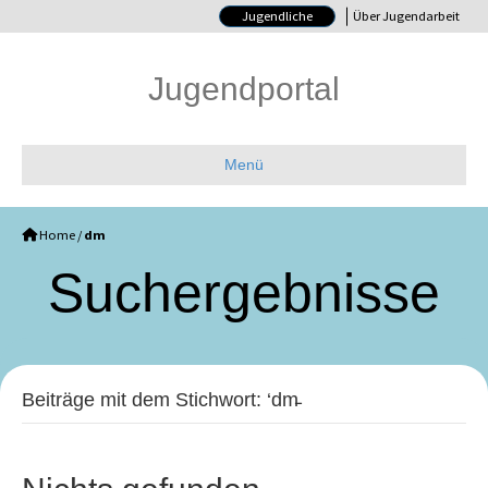
Jugendliche
Über Jugendarbeit
Jugendportal
Menü
Home
/
dm
Such­ergebnisse
Beiträge mit dem Stichwort: ‘dm̵