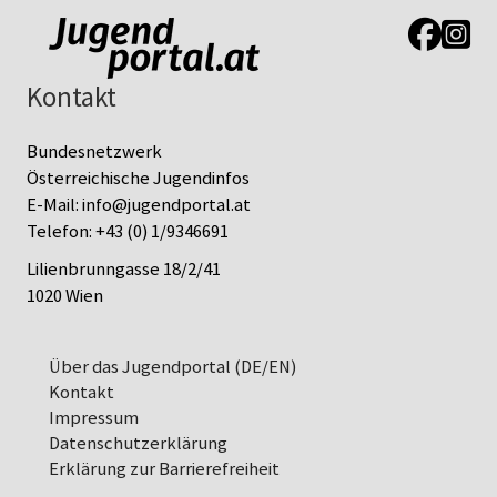
Link zur J
Link z
Kontakt
Bundesnetzwerk
Österreichische Jugendinfos
E-Mail:
info@jugendportal.at
Telefon:
+43 (0) 1/9346691
Lilienbrunngasse 18/2/41
1020 Wien
Über das Jugendportal (DE/EN)
Kontakt
Impressum
Datenschutz­erklärung
Erklärung zur Barrierefreiheit