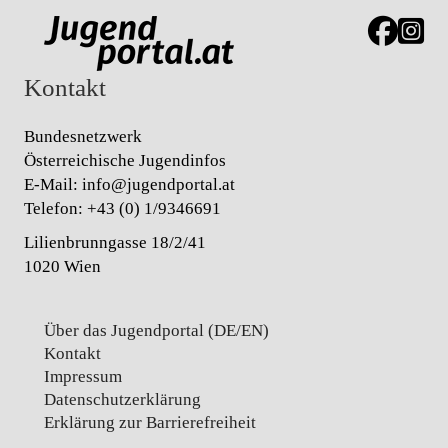
Link zur J
Link z
Kontakt
Bundesnetzwerk
Österreichische Jugendinfos
E-Mail:
info@jugendportal.at
Telefon:
+43 (0) 1/9346691
Lilienbrunngasse 18/2/41
1020 Wien
Über das Jugendportal (DE/EN)
Kontakt
Impressum
Datenschutz­erklärung
Erklärung zur Barrierefreiheit