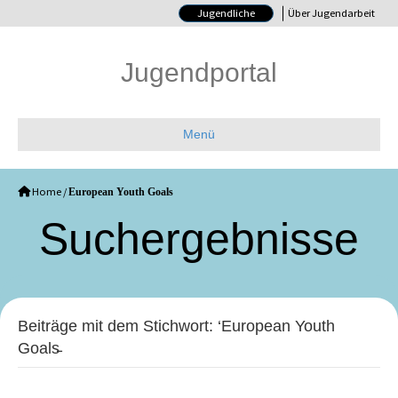
Jugendliche
Über Jugendarbeit
Jugendportal
Menü
Home
/
European Youth Goals
Such­ergebnisse
Beiträge mit dem Stichwort: ‘European Youth
Goals̵