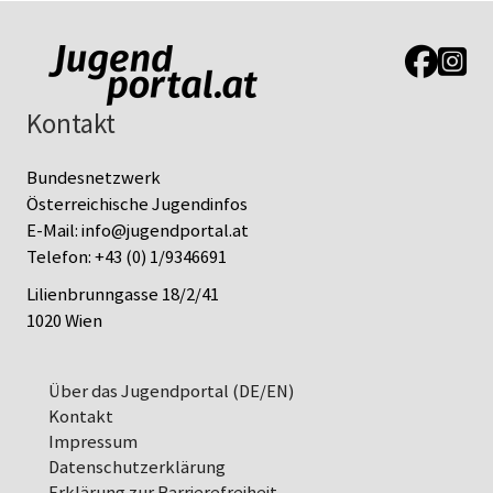
Link zur J
Link z
Kontakt
Bundesnetzwerk
Österreichische Jugendinfos
E-Mail:
info@jugendportal.at
Telefon:
+43 (0) 1/9346691
Lilienbrunngasse 18/2/41
1020 Wien
Über das Jugendportal (DE/EN)
Kontakt
Impressum
Datenschutz­erklärung
Erklärung zur Barrierefreiheit