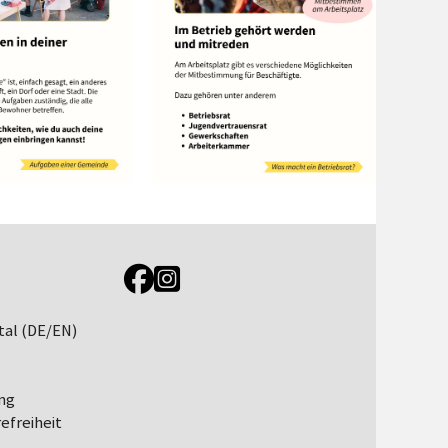
Link zur Jugendportal Facebookseite
Link zur Jugendportal Instagramseite
tal (DE/EN)
ng
efreiheit