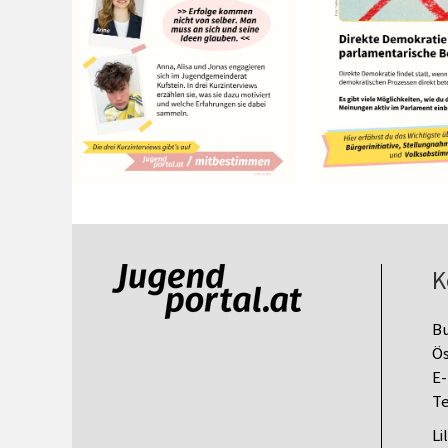
K
B
Ös
E-
Te
Li