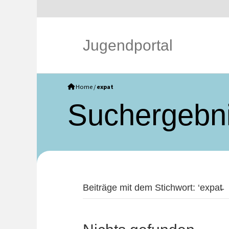
Jugendportal
Home
/
expat
Such­ergebn
Beiträge mit dem Stichwort: ‘expat̵