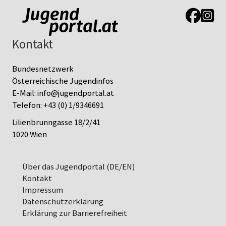
Link zur J
Link z
Kontakt
Bundesnetzwerk
Österreichische Jugendinfos
E-Mail:
info@jugendportal.at
Telefon:
+43 (0) 1/9346691
Lilienbrunngasse 18/2/41
1020 Wien
Über das Jugendportal (DE/EN)
Kontakt
Impressum
Datenschutz­erklärung
Erklärung zur Barrierefreiheit