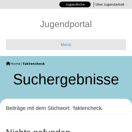
Jugendliche
Über Jugendarbeit
Jugendportal
Menü
Home
/
faktencheck
Such­ergebnisse
Beiträge mit dem Stichwort: ‘faktencheck̵