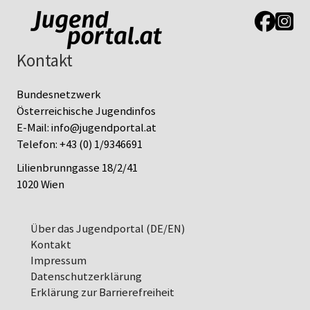
Link zur J
Link z
Kontakt
Bundesnetzwerk
Österreichische Jugendinfos
E-Mail:
info@jugendportal.at
Telefon:
+43 (0) 1/9346691
Lilienbrunngasse 18/2/41
1020 Wien
Über das Jugendportal (DE/EN)
Kontakt
Impressum
Datenschutz­erklärung
Erklärung zur Barrierefreiheit