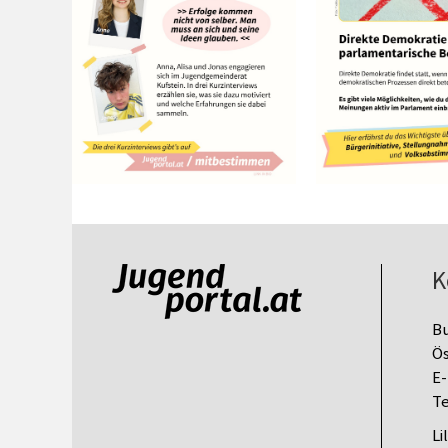
K
B
Ös
E-
Te
Li