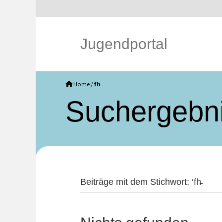
Jugendportal
Home
/
fh
Such­ergebn
Beiträge mit dem Stichwort: ‘fh̵