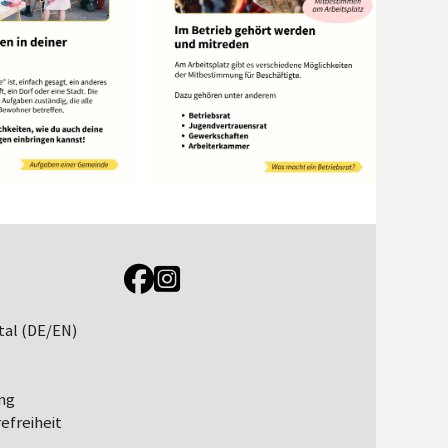
Link zur Jugendportal Facebookseite
Link zur Jugendportal Instagramseite
tal (DE/EN)
ng
efreiheit