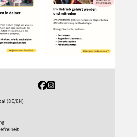
Link zur Jugendportal Facebookseite
Link zur Jugendportal Instagramseite
tal (DE/EN)
ng
efreiheit