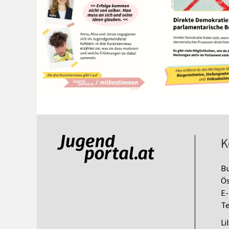
K
B
Ös
E-
Te
Li