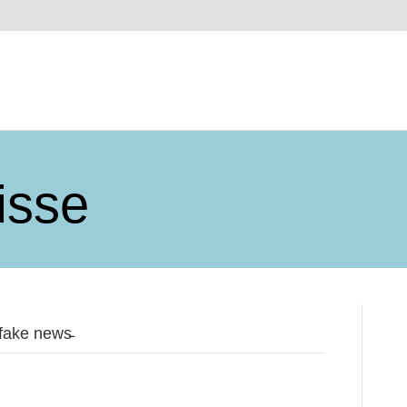
isse
fake news̵