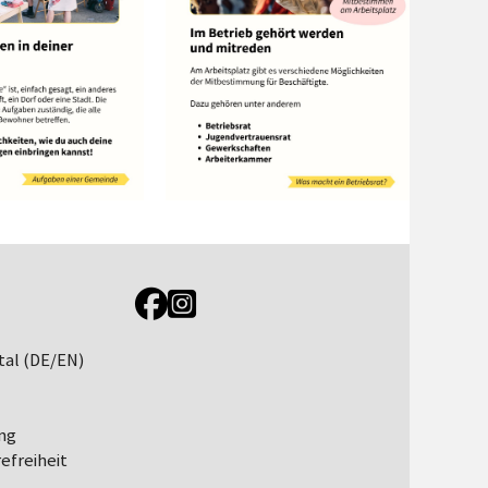
Link zur Jugendportal Facebookseite
Link zur Jugendportal Instagramseite
tal (DE/EN)
ng
efreiheit