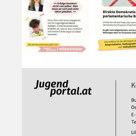
K
B
Ös
E-
Te
Li