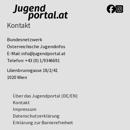
Link zur J
Link z
Kontakt
Bundesnetzwerk
Österreichische Jugendinfos
E-Mail:
info@jugendportal.at
Telefon:
+43 (0) 1/9346691
Lilienbrunngasse 18/2/41
1020 Wien
Über das Jugendportal (DE/EN)
Kontakt
Impressum
Datenschutz­erklärung
Erklärung zur Barrierefreiheit