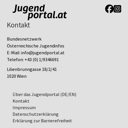
Link zur J
Link z
Kontakt
Bundesnetzwerk
Österreichische Jugendinfos
E-Mail:
info@jugendportal.at
Telefon:
+43 (0) 1/9346691
Lilienbrunngasse 18/2/41
1020 Wien
Über das Jugendportal (DE/EN)
Kontakt
Impressum
Datenschutz­erklärung
Erklärung zur Barrierefreiheit