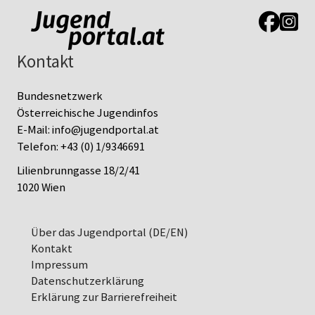
Link zur J
Link z
Kontakt
Bundesnetzwerk
Österreichische Jugendinfos
E-Mail:
info@jugendportal.at
Telefon:
+43 (0) 1/9346691
Lilienbrunngasse 18/2/41
1020 Wien
Über das Jugendportal (DE/EN)
Kontakt
Impressum
Datenschutz­erklärung
Erklärung zur Barrierefreiheit