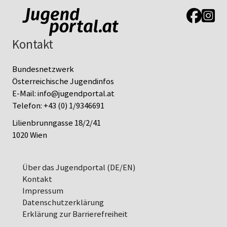
Link zur J
Link z
Kontakt
Bundesnetzwerk
Österreichische Jugendinfos
E-Mail:
info@jugendportal.at
Telefon:
+43 (0) 1/9346691
Lilienbrunngasse 18/2/41
1020 Wien
Über das Jugendportal (DE/EN)
Kontakt
Impressum
Datenschutz­erklärung
Erklärung zur Barrierefreiheit