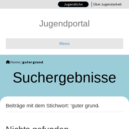
Jugendliche
Über Jugendarbeit
Jugendportal
Menü
Home
/
guter grund
Such­ergebnisse
Beiträge mit dem Stichwort: ‘guter grund̵