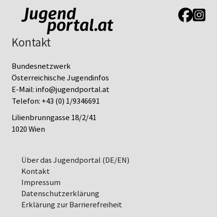
Link zur J
Link z
Kontakt
Bundesnetzwerk
Österreichische Jugendinfos
E-Mail:
info@jugendportal.at
Telefon:
+43 (0) 1/9346691
Lilienbrunngasse 18/2/41
1020 Wien
Über das Jugendportal (DE/EN)
Kontakt
Impressum
Datenschutz­erklärung
Erklärung zur Barrierefreiheit