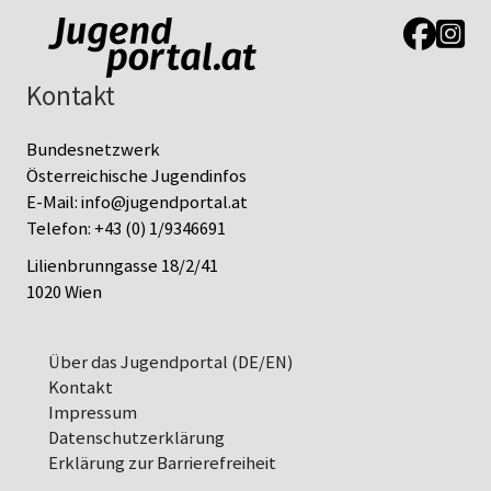
Link zur J
Link z
Kontakt
Bundesnetzwerk
Österreichische Jugendinfos
E-Mail:
info@jugendportal.at
Telefon:
+43 (0) 1/9346691
Lilienbrunngasse 18/2/41
1020 Wien
Über das Jugendportal (DE/EN)
Kontakt
Impressum
Datenschutz­erklärung
Erklärung zur Barrierefreiheit