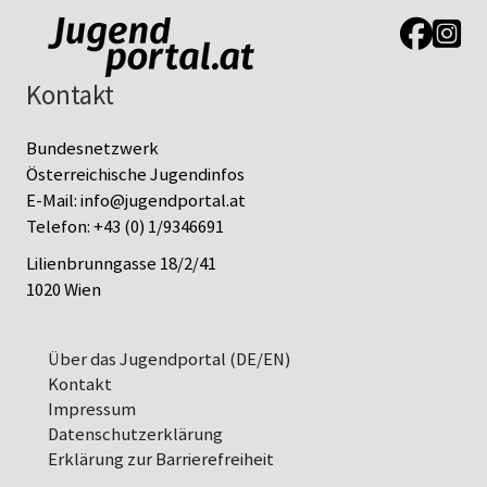
Link zur J
Link z
Kontakt
Bundesnetzwerk
Österreichische Jugendinfos
E-Mail:
info@jugendportal.at
Telefon:
+43 (0) 1/9346691
Lilienbrunngasse 18/2/41
1020 Wien
Über das Jugendportal (DE/EN)
Kontakt
Impressum
Datenschutz­erklärung
Erklärung zur Barrierefreiheit