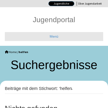
Jugendliche
Über Jugendarbeit
Jugendportal
Menü
Home
/
helfen
Such­ergebnisse
Beiträge mit dem Stichwort: ‘helfen̵