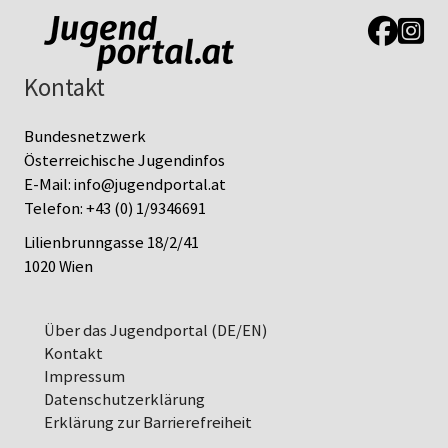
Link zur J
Link z
Kontakt
Bundesnetzwerk
Österreichische Jugendinfos
E-Mail:
info@jugendportal.at
Telefon:
+43 (0) 1/9346691
Lilienbrunngasse 18/2/41
1020 Wien
Über das Jugendportal (DE/EN)
Kontakt
Impressum
Datenschutz­erklärung
Erklärung zur Barrierefreiheit