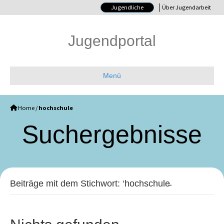
Jugendliche
Über Jugendarbeit
Jugendportal
Menü
Home
/
hochschule
Such­ergebnisse
Beiträge mit dem Stichwort: ‘hochschule̵