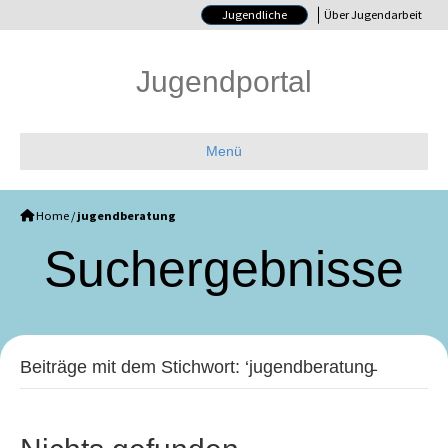
Jugendliche
Über Jugendarbeit
Jugendportal
Menü
Home
/
jugendberatung
Such­ergebnisse
Beiträge mit dem Stichwort: ‘jugendberatung̵