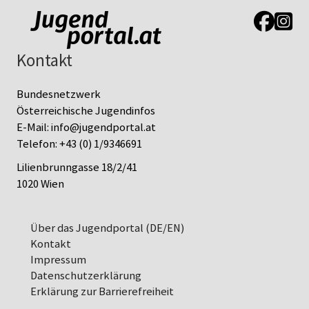
Link zur J
Link z
Kontakt
Bundesnetzwerk
Österreichische Jugendinfos
E-Mail:
info@jugendportal.at
Telefon:
+43 (0) 1/9346691
Lilienbrunngasse 18/2/41
1020 Wien
Über das Jugendportal (DE/EN)
Kontakt
Impressum
Datenschutz­erklärung
Erklärung zur Barrierefreiheit