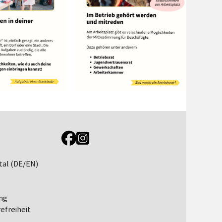
Link zur Jugendportal Facebookseite
Link zur Jugendportal Instagramseite
tal (DE/EN)
ng
efreiheit