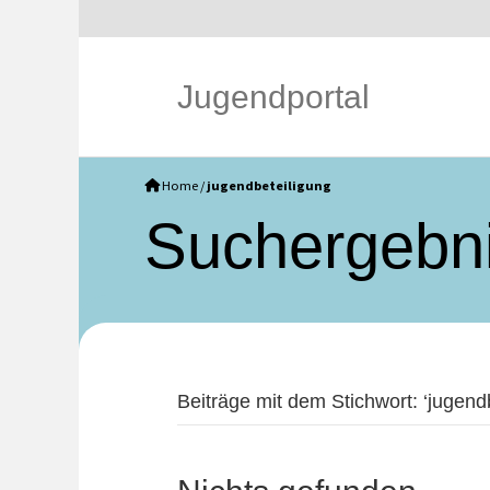
Jugendportal
Home
/
jugendbeteiligung
Such­ergebn
Beiträge mit dem Stichwort: ‘jugendb