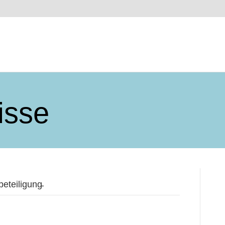
isse
eteiligung̵