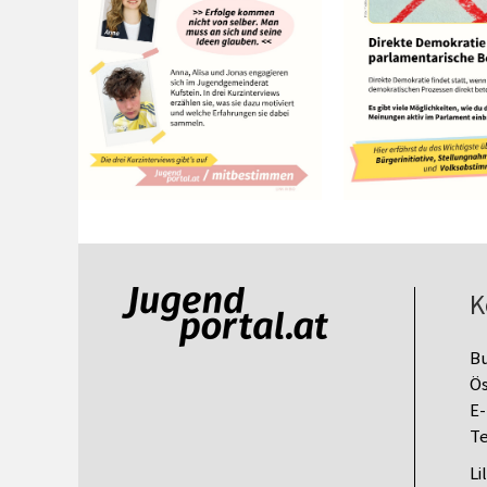
K
B
Ös
E-
Te
Li