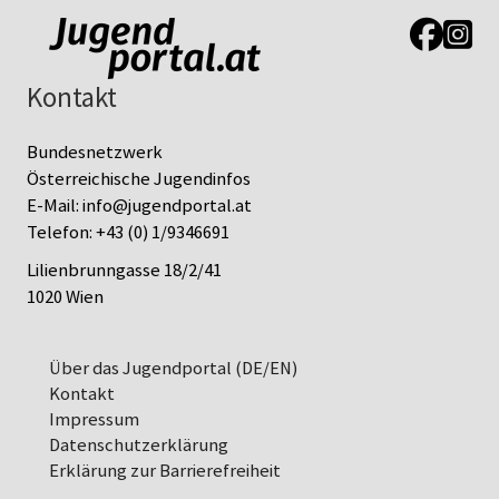
Link zur J
Link z
Kontakt
Bundesnetzwerk
Österreichische Jugendinfos
E-Mail:
info@jugendportal.at
Telefon:
+43 (0) 1/9346691
Lilienbrunngasse 18/2/41
1020 Wien
Über das Jugendportal (DE/EN)
Kontakt
Impressum
Datenschutz­erklärung
Erklärung zur Barrierefreiheit