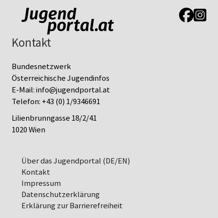
Link zur J
Link z
Kontakt
Bundesnetzwerk
Österreichische Jugendinfos
E-Mail:
info@jugendportal.at
Telefon:
+43 (0) 1/9346691
Lilienbrunngasse 18/2/41
1020 Wien
Über das Jugendportal (DE/EN)
Kontakt
Impressum
Datenschutz­erklärung
Erklärung zur Barrierefreiheit