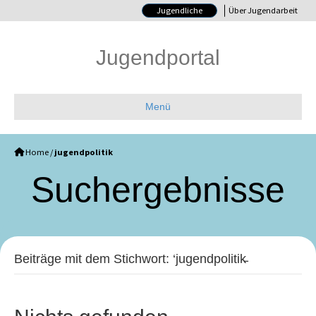
Jugendliche
Über Jugendarbeit
Jugendportal
Menü
Home
/
jugendpolitik
Such­ergebnisse
Beiträge mit dem Stichwort: ‘jugendpolitik̵