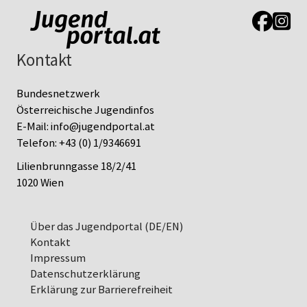
Link zur J
Link z
Kontakt
Bundesnetzwerk
Österreichische Jugendinfos
E-Mail:
info@jugendportal.at
Telefon:
+43 (0) 1/9346691
Lilienbrunngasse 18/2/41
1020 Wien
Über das Jugendportal (DE/EN)
Kontakt
Impressum
Datenschutz­erklärung
Erklärung zur Barrierefreiheit