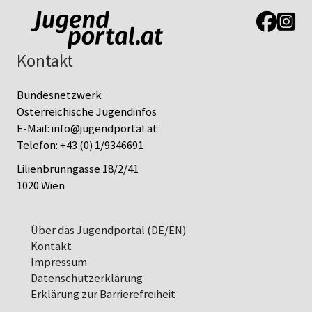
Link zur J
Link z
Kontakt
Bundesnetzwerk
Österreichische Jugendinfos
E-Mail:
info@jugendportal.at
Telefon:
+43 (0) 1/9346691
Lilienbrunngasse 18/2/41
1020 Wien
Über das Jugendportal (DE/EN)
Kontakt
Impressum
Datenschutz­erklärung
Erklärung zur Barrierefreiheit