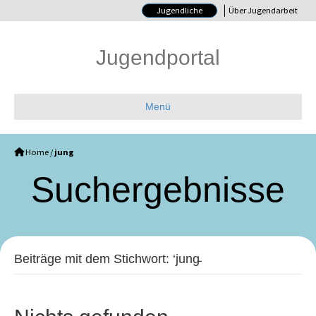
Jugendliche
Über Jugendarbeit
Jugendportal
Menü
Home
/
jung
Such­ergebnisse
Beiträge mit dem Stichwort: ‘jung̵