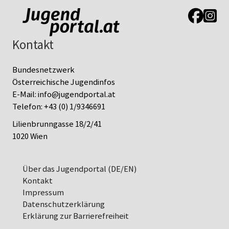
Link zur J
Link z
Kontakt
Bundesnetzwerk
Österreichische Jugendinfos
E-Mail:
info@jugendportal.at
Telefon:
+43 (0) 1/9346691
Lilienbrunngasse 18/2/41
1020 Wien
Über das Jugendportal (DE/EN)
Kontakt
Impressum
Datenschutz­erklärung
Erklärung zur Barrierefreiheit