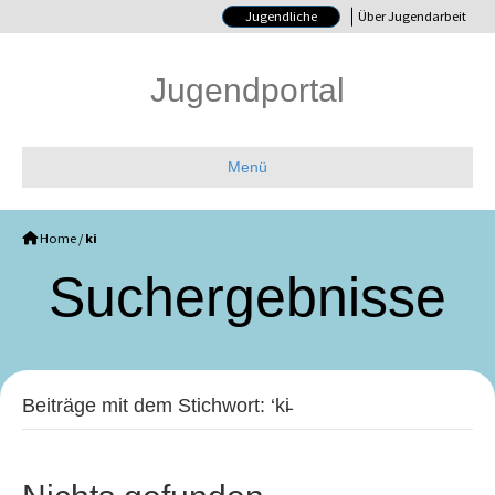
Jugendliche
Über Jugendarbeit
Jugendportal
Menü
Home
/
ki
Such­ergebnisse
Beiträge mit dem Stichwort: ‘ki̵