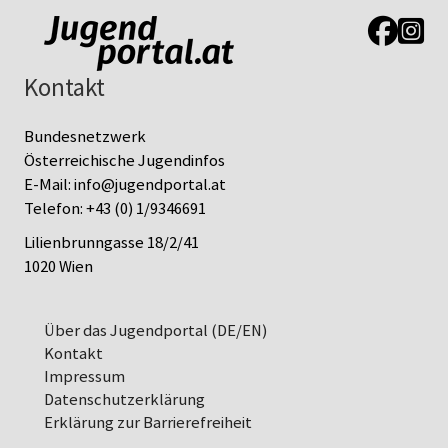
Link zur J
Link z
Kontakt
Bundesnetzwerk
Österreichische Jugendinfos
E-Mail:
info@jugendportal.at
Telefon:
+43 (0) 1/9346691
Lilienbrunngasse 18/2/41
1020 Wien
Über das Jugendportal (DE/EN)
Kontakt
Impressum
Datenschutz­erklärung
Erklärung zur Barrierefreiheit