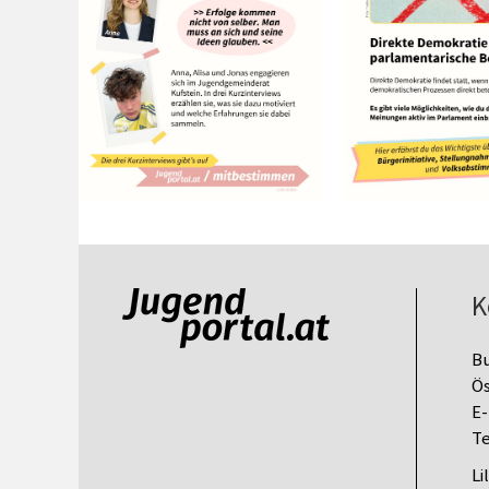
K
B
Ös
E-
Te
Li