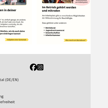
Link zur Jugendportal Facebookseite
Link zur Jugendportal Instagramseite
tal (DE/EN)
ng
efreiheit