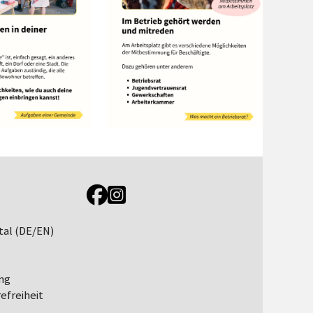
Link zur Jugendportal Facebookseite
Link zur Jugendportal Instagramseite
tal (DE/EN)
ng
efreiheit