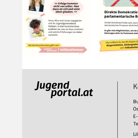
K
B
Ös
E-
Te
Li