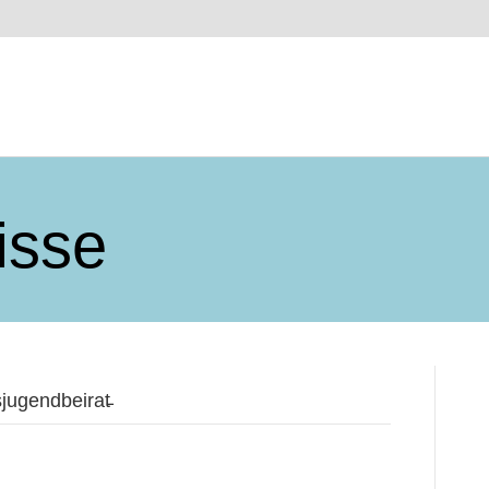
isse
jugendbeirat̵