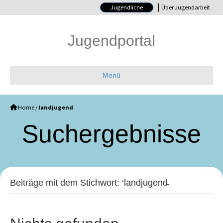
Jugendliche
Über Jugendarbeit
Jugendportal
Menü
Home
/
landjugend
Such­ergebnisse
Beiträge mit dem Stichwort: ‘landjugend̵