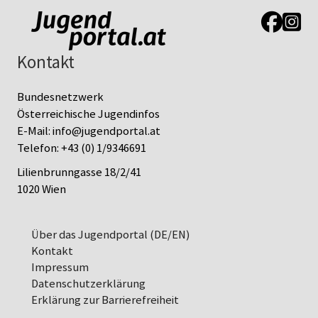
Link zur J
Link z
Kontakt
Bundesnetzwerk
Österreichische Jugendinfos
E-Mail:
info@jugendportal.at
Telefon:
+43 (0) 1/9346691
Lilienbrunngasse 18/2/41
1020 Wien
Über das Jugendportal (DE/EN)
Kontakt
Impressum
Datenschutz­erklärung
Erklärung zur Barrierefreiheit