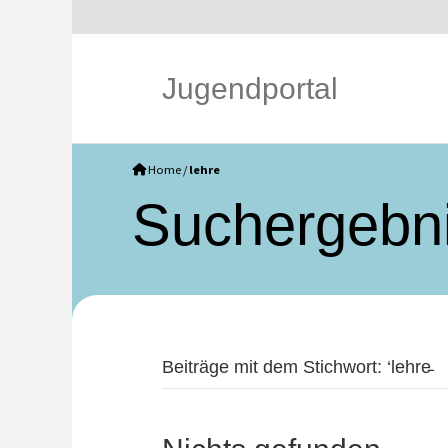
Jugendportal
Home
/
lehre
Such­ergebn
Beiträge mit dem Stichwort: ‘lehre̵