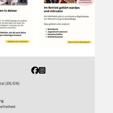
Link zur Jugendportal Facebookseite
Link zur Jugendportal Instagramseite
tal (DE/EN)
ng
efreiheit