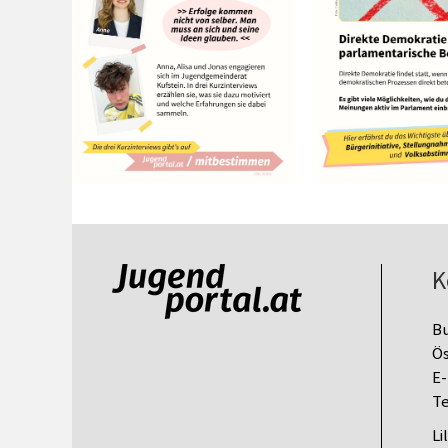
K
B
Ös
E-
Te
Li