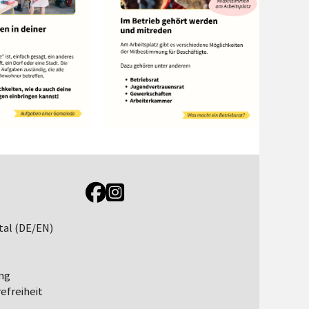
Link zur Jugendportal Facebookseite
Link zur Jugendportal Instagramseite
tal (DE/EN)
ng
efreiheit