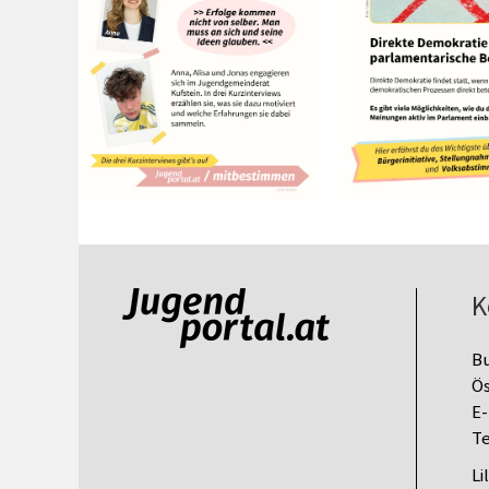
K
B
Ös
E-
Te
Li